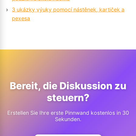
›
3 ukázky výuky pomocí nástěnek, kartiček a
pexesa
Bereit, die Diskussion zu
steuern?
Erstellen Sie Ihre erste Pinnwand kostenlos in 30
Sekunden.